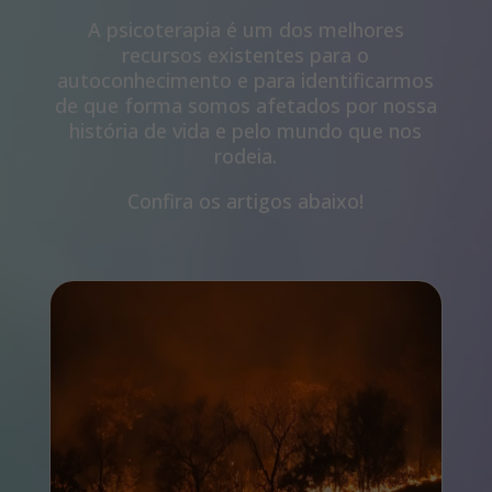
A psicoterapia é um dos melhores
recursos existentes para o
autoconhecimento e para identificarmos
de que forma somos afetados por nossa
história de vida e pelo mundo que nos
rodeia.
Confira os artigos abaixo!